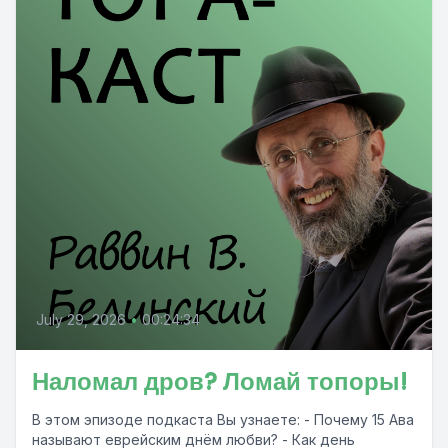
July 29, 2026
•
00:24:34
Наломал дров? Ломай топоры!
В этом эпизоде подкаста Вы узнаете: - Почему 15 Ава
называют еврейским днём любви? - Как день