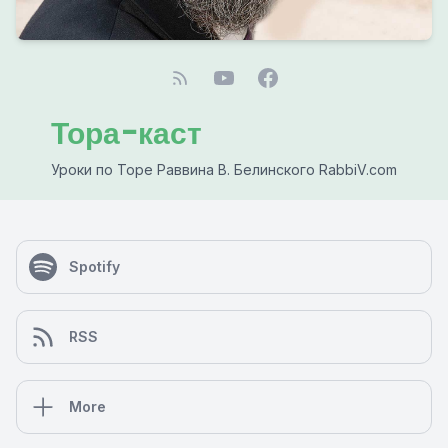
Тора-каст
Уроки по Торе Раввина В. Белинского RabbiV.com
Spotify
RSS
More