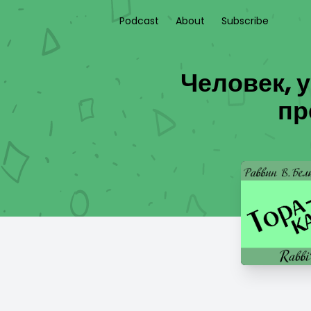
Podcast
About
Subscribe
Человек, 
пр