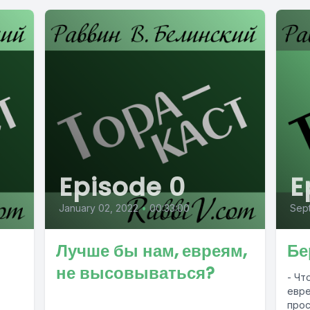
Episode 0
E
January 02, 2022
•
00:33:00
Sep
Лучше бы нам, евреям,
Бе
не высовываться?
- Чт
евре
прос