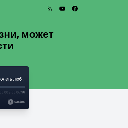
зни, может
сти
Человек, у которого есть смысл жизни, может преодолеть любые трудности
00:00
/
00:06:38