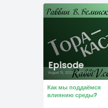
Episode
August 15, 2022
•
00:34:19
Как мы поддаёмся
влиянию среды?