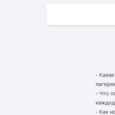
- Кака
лагеря
- Что 
каждод
- Как 