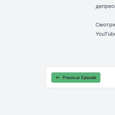
депрес
Смотри
YouTub
Previous Episode