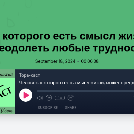
у которого есть смысл жи
еодолеть любые трудно
•
September 18, 2024
00:06:38
Тора-каст
1x
SUBSCRIBE
SHARE