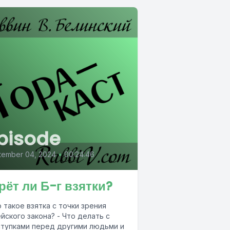
pisode
tember 04, 2024
•
00:24:46
рёт ли Б-г взятки?
о такое взятка с точки зрения
йского закона? - Что делать с
тупками перед другими людьми и