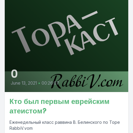
0
June 13, 2021
•
00:26:07
Кто был первым еврейским
атеистом?
Еженедельный класс раввина В. Белинского по Торе
RabbiV.vom