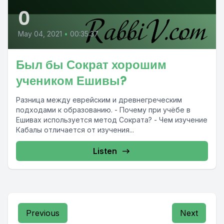
0
May 04, 2021
•
00:35:37
Был бы Сократ хорошим
учеником Ешивы?
Разница между еврейским и древнегреческим
подходами к образованию. - Почему при учёбе в
Ешивах используется метод Сократа? - Чем изучение
Кабалы отличается от изучения...
Listen
Previous
Next