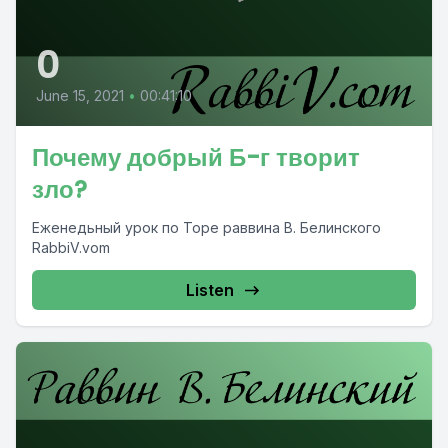
0
June 15, 2021
•
00:41:10
Почему добрый Б-г творит
зло?
Еженедьный урок по Торе раввина В. Белинского
RabbiV.vom
Listen