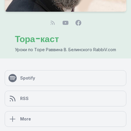
Тора-каст
Уроки по Торе Раввина В. Белинского RabbiV.com
Spotify
RSS
More