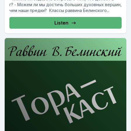
г? - Можем ли мы достичь больших духовных вершин,
чем наши предки? Классы раввина Белинского...
Listen